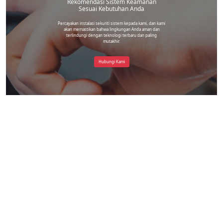
Rekomendasi Sistem Keamanan
Sesuai Kebutuhan Anda
Percayakan instalasi sekuriti sistem kepada kami, dan kami
akan memastikan bahwa lingkungan Anda aman dan
terlindungi dengan teknologi terbaru dan paling
mutakhir.
Hubungi Kami
Head Office 5 Cabang di Jabodetabek
Instagram
Blesscctvjakarta@gmail.com
Ruko Neo Fiera Blok NF/C-19, Pd. Kacang
Bar., Kec. Pd. Aren, Kota Tangerang Selatan,
+6281517794388