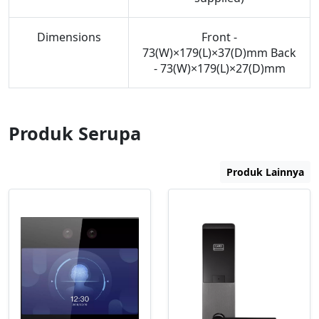
Dimensions
Front -
73(W)×179(L)×37(D)mm Back
- 73(W)×179(L)×27(D)mm
Produk Serupa
Produk Lainnya