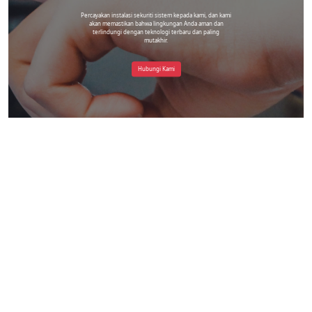
Percayakan instalasi sekuriti sistem kepada kami, dan kami
akan memastikan bahwa lingkungan Anda aman dan
terlindungi dengan teknologi terbaru dan paling
mutakhir.
Hubungi Kami
Head Office 5 Cabang di Jabodetabek
Instagram
Blesscctvjakarta@gmail.com
Ruko Neo Fiera Blok NF/C-19, Pd. Kacang
Bar., Kec. Pd. Aren, Kota Tangerang Selatan,
+6281517794388
Banten 15224